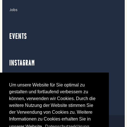
Jobs
EVENTS
INSTAGRAM
Um unsere Website für Sie optimal zu
mehr Fotos ansehen
gestalten und fortlaufend verbessern zu
können, verwenden wir Cookies. Durch die
weitere Nutzung der Website stimmen Sie
der Verwendung von Cookies zu. Weitere
Informationen zu Cookies erhalten Sie in
Sucre et Sel 2026
IMPRESSUM
DATENSCHUTZ
unserer Website.
Datenschutzerklärung